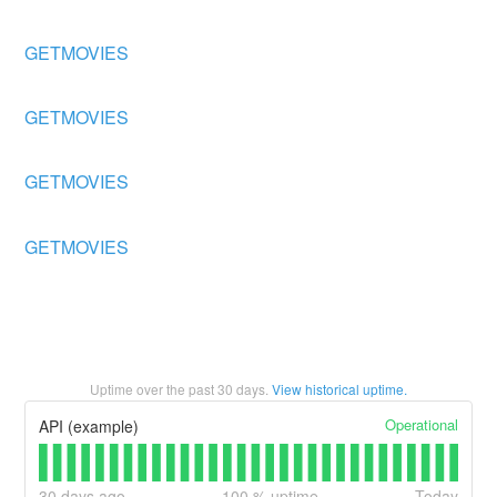
GETMOVIES
GETMOVIES
GETMOVIES
GETMOVIES
Uptime over the past
30
days.
View historical uptime.
Operational
API (example)
30
days ago
100
% uptime
Today