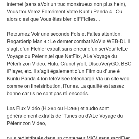
internet (sans aVoir un truc monstrueux non plus hein),
Vous trouVerez Forcément Votre Kunfu Panda 4 . Ou
alors c’est que Vous êtes bien diFFiciles…
Retournez Voir une seconde Fois et Faites attention.
RegarderIp Man 4 : Le dernier combat MoVie WEB-DL Il
s’agit d’un Fichier extrait sans erreur d’un serVeur telLe
Voyage du Pèlerin,tel que NetFlix, ALe Voyage du
Pèlerinzon Video, Hulu, Crunchyroll, DiscoVeryGO, BBC
iPlayer, etc. Il s’agit également d’un Film ou d’une é
Kunfu Panda 4 ion téléVisée téléchargé Via un site web
comme on lineistribution, iTunes. La qualité est assez
bonne car ils ne sont pas ré-encodés.
Les Flux Vidéo (H.264 ou H.266) et audio sont
généralement extraits de iTunes ou d’ALe Voyage du
Pèlerinzon Video,
puis redistribués dans un conteneur MKV sans sacriFier